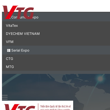
Liên hệ
Expo
Concurrent Expo
VitaTex
DYECHEM VIETNAM
VFM
Serial Expo
CTG
MTG
Vietnam Expo
Triển lãm thương mại tại Việt Nam
English