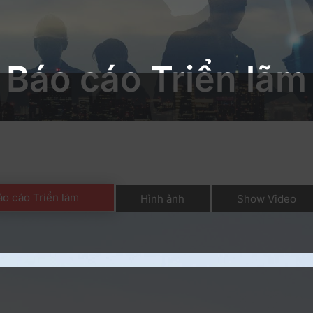
Báo cáo Triển lãm
áo cáo Triển lãm
Hình ảnh
Show Video